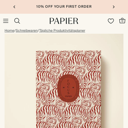
10% OFF YOUR FIRST ORDER
0
Home
/
Schreibwaren
/
Tägliche Produktivitätsplaner