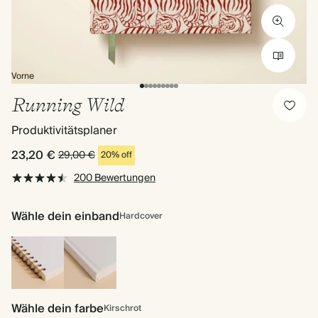
Vorne
Running Wild
Produktivitätsplaner
23,20 €
29,00 €
20% off
200 Bewertungen
Wähle dein einband
Hardcover
Spiralgebunden
Hardcover
Wähle dein farbe
Kirschrot