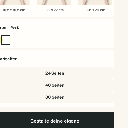
,5
22
26
16,5 x 16,5 cm
22 x 22 cm
26 x 26 cm
x
x
,5
22
26
m
cm
cm
rbe
Weiß
Gelb
Weiß
artseiten
24 Seiten
40 Seiten
80 Seiten
Gestalte deine eigene