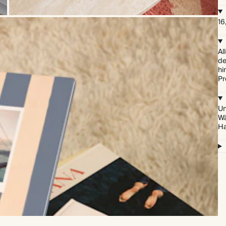
16
Al
de
hi
Pr
Un
Wä
Ha