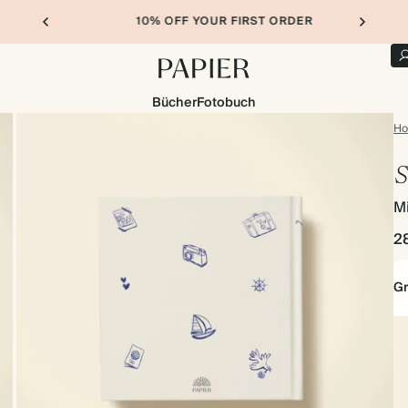
10% OFF YOUR FIRST ORDER
Bücher
Fotobuch
H
S
M
2
G