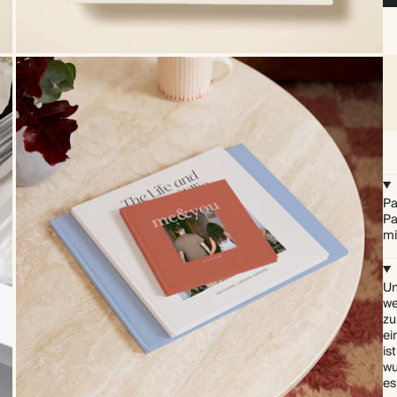
Pa
Pa
mi
Un
we
zu
ei
is
wu
es