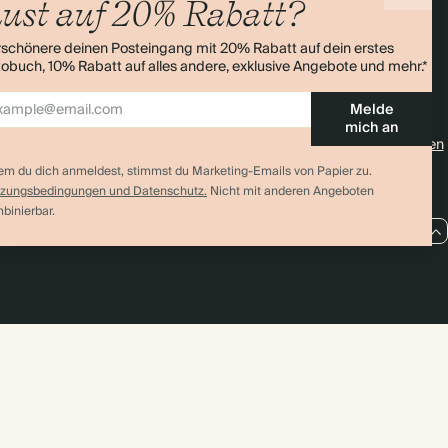
ust auf 20% Rabatt?
Rabatt auf deine erste Bestellung
Kontakt
rschönere deinen Posteingang mit 20% Rabatt auf dein erstes
enübersicht
Versand
obuch, 10% Rabatt auf alles andere, exklusive Angebote und mehr.*
Retouren
Melde
mich an
4,0 Sterne
Über 11.000 Bewertungen
em du dich anmeldest, stimmst du Marketing-Emails von Papier zu.
zungsbedingungen und Datenschutz.
Nicht mit anderen Angeboten
binierbar.
DE / EUR