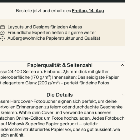
Bestelle jetzt und erhalte es
Freitag, 14. Aug
Layouts und Designs für jeden Anlass
Freundliche Experten helfen dir gerne weiter
Außergewöhnliche Papierstruktur und Qualität
Papierqualität & Seitenzahl
sse 24-100 Seiten an. Einband: 2,5 mm dick mit glatter
pieroberfläche (170 g/m²) Innenseiten: Das seidigste Papier
t elegantem Glanz (200 g/m²) – perfekt für deine Fotos
Die Details
sere Hardcover-Fotobücher eignen sich perfekt, um deine
rtvollen Erinnerungen zu feiern oder durchdachte Geschenke
 kreieren. Wähle dein Cover und verwende dann unseren
nfachen Online-Editor, um Fotos hochzuladen. Jedes Fotobuch
t auf Mohawk Superfine Papier gedruckt — stell dir
nderschön strukturiertes Papier vor, das so gut aussieht, wie
 sich anfühlt.