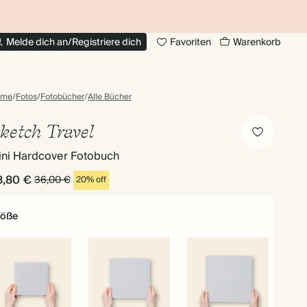
BIS ZU 30% RABATT AUF FOTOBÜCHER
20
Melde dich an/Registriere dich
Favoriten
Warenkorb
ome
/
Fotos
/
Fotobücher
/
Alle Bücher
ketch Travel
ini Hardcover Fotobuch
8,80 €
36,00 €
20% off
röße