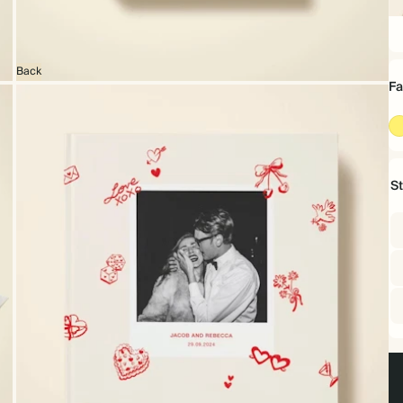
16
x
16
c
Back
Fa
St