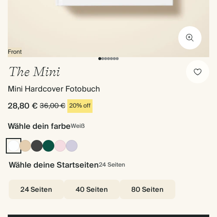
Front
The Mini
Mini Hardcover Fotobuch
28,80 €
36,00 €
20% off
Wähle dein farbe
Weiß
Weiß
Beige
Anthrazit
Dunkelgrün
Rosa
Flieder
Wähle deine Startseiten
24
Seiten
24 Seiten
40 Seiten
80 Seiten