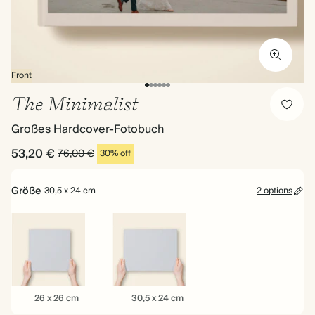
Front
The Minimalist
Großes Hardcover-Fotobuch
53,20 €
76,00 €
30% off
Größe
30,5 x 24 cm
2 options
26
30,5
26 x 26 cm
30,5 x 24 cm
x
x