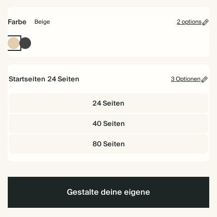
26
24
cm
cm
Farbe
Beige
2 options
Beige
Anthrazit
Startseiten
24
Seiten
3 Optionen
24 Seiten
40 Seiten
80 Seiten
Gestalte deine eigene