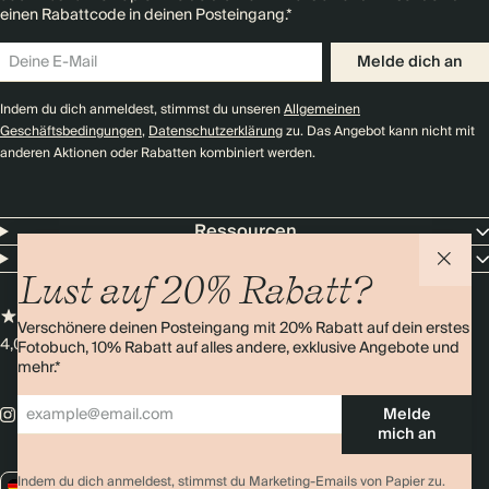
einen Rabattcode in deinen Posteingang.*
Melde dich an
Indem du dich anmeldest, stimmst du unseren
Allgemeinen
Geschäftsbedingungen
,
Datenschutzerklärung
zu. Das Angebot kann nicht mit
anderen Aktionen oder Rabatten kombiniert werden.
Ressourcen
Unternehmen
Lust auf 20% Rabatt?
Verschönere deinen Posteingang mit 20% Rabatt auf dein erstes
4,0 Sterne
Über 11.000 Bewertungen
Fotobuch, 10% Rabatt auf alles andere, exklusive Angebote und
mehr.*
Melde
mich an
Indem du dich anmeldest, stimmst du Marketing-Emails von Papier zu.
DE / EUR