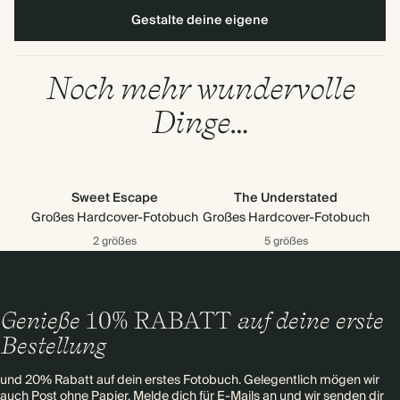
Gestalte deine eigene
Noch mehr wundervolle
Dinge…
Sweet Escape
The Understated
Großes Hardcover-Fotobuch
Großes Hardcover-Fotobuch
2 größes
5 größes
Genieße
10% RABATT
auf deine erste
Bestellung
und 20% Rabatt auf dein erstes Fotobuch. Gelegentlich mögen wir
auch Post ohne Papier. Melde dich für E-Mails an und wir senden dir