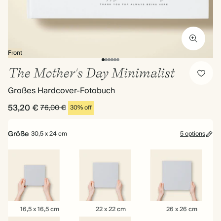
Front
The Mother's Day Minimalist
Großes Hardcover-Fotobuch
53,20 €
76,00 €
30% off
Größe
30,5 x 24 cm
5 options
16,5
22
26
16,5 x 16,5 cm
22 x 22 cm
26 x 26 cm
x
x
x