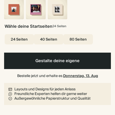
und
bei
bei
Liebe
ich
mir
mir
–
—
Cream
Rosa
Du
Rosa
Unsere
&
Wähle deine Startseiten
Schnappschüsse
24
Seiten
Ich
–
24 Seiten
40 Seiten
80 Seiten
Rot
Gestalte deine eigene
Bestelle jetzt und erhalte es
Donnerstag, 13. Aug
Layouts und Designs für jeden Anlass
Freundliche Experten helfen dir gerne weiter
Außergewöhnliche Papierstruktur und Qualität