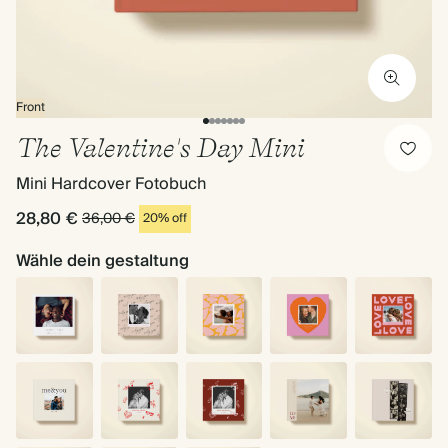
Front
The Valentine's Day Mini
Mini Hardcover Fotobuch
28,80 €
36,00 €
20% off
Wähle dein gestaltung
Weiß
Beige
Herzen
Rotes
Liebe
Herz
Du
Klebe
Bleib
Liebesgeschichte
Spontane