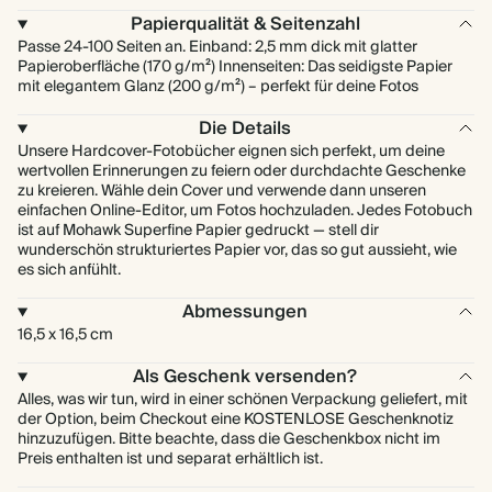
Papierqualität & Seitenzahl
Passe 24-100 Seiten an. Einband: 2,5 mm dick mit glatter
Papieroberfläche (170 g/m²) Innenseiten: Das seidigste Papier
mit elegantem Glanz (200 g/m²) – perfekt für deine Fotos
Die Details
Unsere Hardcover-Fotobücher eignen sich perfekt, um deine
wertvollen Erinnerungen zu feiern oder durchdachte Geschenke
zu kreieren. Wähle dein Cover und verwende dann unseren
einfachen Online-Editor, um Fotos hochzuladen. Jedes Fotobuch
ist auf Mohawk Superfine Papier gedruckt — stell dir
wunderschön strukturiertes Papier vor, das so gut aussieht, wie
es sich anfühlt.
Abmessungen
16,5 x 16,5 cm
Als Geschenk versenden?
Alles, was wir tun, wird in einer schönen Verpackung geliefert, mit
der Option, beim Checkout eine KOSTENLOSE Geschenknotiz
hinzuzufügen. Bitte beachte, dass die Geschenkbox nicht im
Preis enthalten ist und separat erhältlich ist.