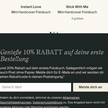
Instant Love
Stick With Me
Mini Hardcover Fotobuch
Mini Hardcover Fotobuch
Mi
3 größes
Genieße
10% RABATT
auf deine erste
Bestellung
und 20% Rabatt auf dein erstes Fotobuch. Gelegentlich mögen wir
auch Post ohne Papier. Melde dich für E-Mails an und wir senden dir
einen Rabattcode in deinen Posteingang.*
Melde dich an
Indem du dich anmeldest, stimmst du unseren
Allgemeinen
Geschäftsbedingungen
,
Datenschutzerklärung
zu. Das Angebot kann nicht mit
anderen Aktionen oder Rabatten kombiniert werden.