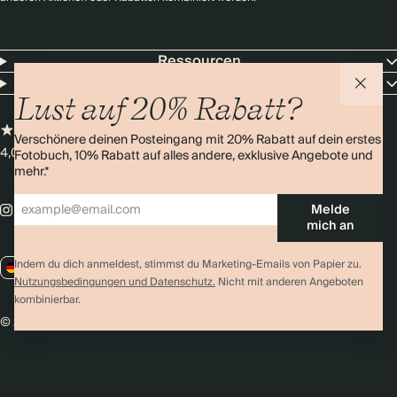
Ressourcen
Unternehmen
Lust auf 20% Rabatt?
Verschönere deinen Posteingang mit 20% Rabatt auf dein erstes
4,0 Sterne
Über 11.000 Bewertungen
Fotobuch, 10% Rabatt auf alles andere, exklusive Angebote und
mehr.*
Melde
mich an
Indem du dich anmeldest, stimmst du Marketing-Emails von Papier zu.
DE / EUR
Nutzungsbedingungen und Datenschutz.
Nicht mit anderen Angeboten
kombinierbar.
© 2026 Papier
Datenschutz
AGBs
Cookies