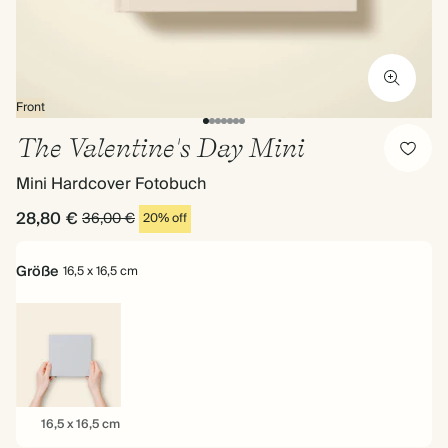
Front
The Valentine's Day Mini
Mini Hardcover Fotobuch
28,80 €
36,00 €
20% off
Größe
16,5 x 16,5 cm
16,5
16,5 x 16,5 cm
x