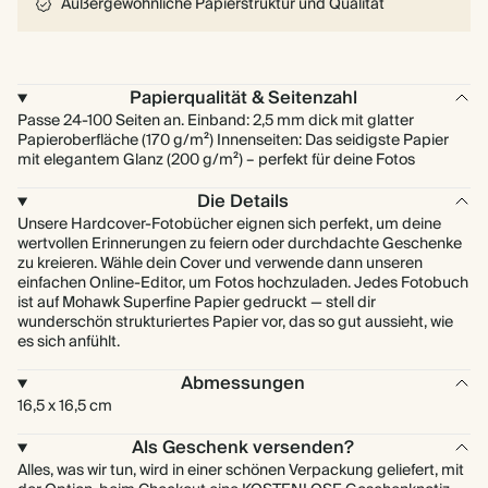
Außergewöhnliche Papierstruktur und Qualität
Papierqualität & Seitenzahl
Passe 24-100 Seiten an. Einband: 2,5 mm dick mit glatter
Papieroberfläche (170 g/m²) Innenseiten: Das seidigste Papier
mit elegantem Glanz (200 g/m²) – perfekt für deine Fotos
Die Details
Unsere Hardcover-Fotobücher eignen sich perfekt, um deine
wertvollen Erinnerungen zu feiern oder durchdachte Geschenke
zu kreieren. Wähle dein Cover und verwende dann unseren
einfachen Online-Editor, um Fotos hochzuladen. Jedes Fotobuch
ist auf Mohawk Superfine Papier gedruckt — stell dir
wunderschön strukturiertes Papier vor, das so gut aussieht, wie
es sich anfühlt.
Abmessungen
16,5 x 16,5 cm
Als Geschenk versenden?
Alles, was wir tun, wird in einer schönen Verpackung geliefert, mit