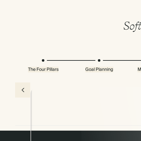
Sof
The Four Pillars
Goal Planning
M