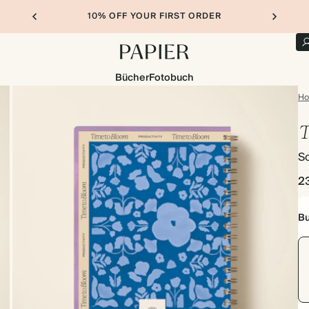
10% OFF YOUR FIRST ORDER
Bücher
Fotobuch
H
T
So
2
Bu