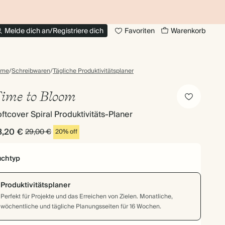
BIS ZU 30% RABATT AUF FOTOBÜCHER
20
Melde dich an/Registriere dich
Favoriten
Warenkorb
ome
/
Schreibwaren
/
Tägliche Produktivitätsplaner
ime to Bloom
ftcover Spiral Produktivitäts-Planer
3,20 €
29,00 €
20% off
chtyp
Produktivitätsplaner
Perfekt für Projekte und das Erreichen von Zielen. Monatliche,
wöchentliche und tägliche Planungsseiten für 16 Wochen.