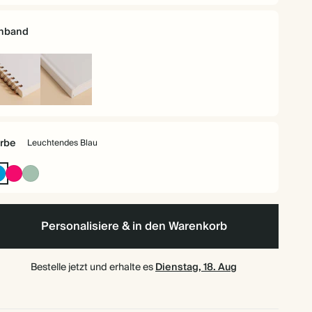
inband
iralgebunden
Hardcover
rbe
Leuchtendes Blau
Leuchtendes
Leuchtendes
Gedecktes
Blau
Rosa
Salbei
Personalisiere & in den Warenkorb
Bestelle jetzt und erhalte es
Dienstag, 18. Aug