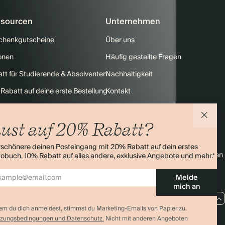
sourcen
Unternehmen
chenkgutscheine
Über uns
onen
Häufig gestellte Fragen
tt für Studierende & Absolventen
Nachhaltigkeit
Rabatt auf deine erste Bestellung
Kontakt
enübersicht
Versand
ust auf 20% Rabatt?
Retouren
rschönere deinen Posteingang mit 20% Rabatt auf dein erstes
4,0 Sterne
Über 11.000 Bewertungen
obuch, 10% Rabatt auf alles andere, exklusive Angebote und mehr.*
Melde
mich an
DE / EUR
em du dich anmeldest, stimmst du Marketing-Emails von Papier zu.
zungsbedingungen und Datenschutz.
Nicht mit anderen Angeboten