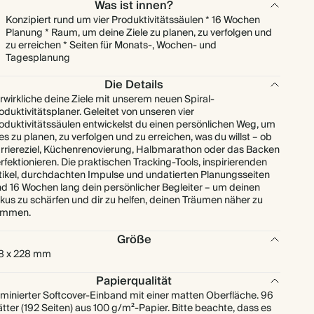
Was ist innen?
Konzipiert rund um vier Produktivitätssäulen * 16 Wochen
Planung * Raum, um deine Ziele zu planen, zu verfolgen und
zu erreichen * Seiten für Monats-, Wochen- und
Tagesplanung
Die Details
rwirkliche deine Ziele mit unserem neuen Spiral-
oduktivitätsplaner. Geleitet von unseren vier
oduktivitätssäulen entwickelst du einen persönlichen Weg, um
les zu planen, zu verfolgen und zu erreichen, was du willst – ob
rriereziel, Küchenrenovierung, Halbmarathon oder das Backen
rfektionieren. Die praktischen Tracking-Tools, inspirierenden
tikel, durchdachten Impulse und undatierten Planungsseiten
nd 16 Wochen lang dein persönlicher Begleiter – um deinen
kus zu schärfen und dir zu helfen, deinen Träumen näher zu
ommen.
Größe
8 x 228 mm
Papierqualität
minierter Softcover-Einband mit einer matten Oberfläche. 96
ätter (192 Seiten) aus 100 g/m²-Papier. Bitte beachte, dass es