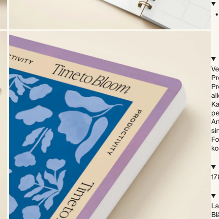
Ve
Pr
Pr
al
Ka
pe
Ar
si
Fo
k
17
La
Bl