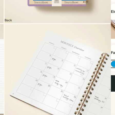
E
Back
Sp
Fa