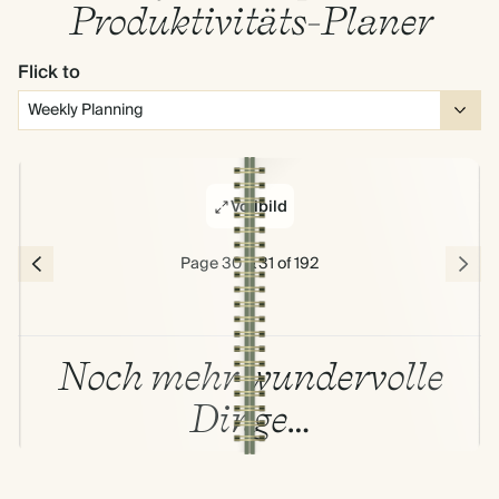
Produktivitäts-Planer
Flick to
Vollbild
Page 30 & 31 of 192
Noch mehr wundervolle
Dinge…