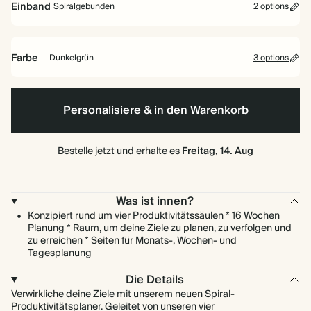
Einband
Spiralgebunden
2 options
Farbe
Dunkelgrün
3 options
Spiralgebunden
Marineblau
Dunkelgrün
Creme
Hardcover
Personalisiere & in den Warenkorb
Bestelle jetzt und erhalte es
Freitag, 14. Aug
Was ist innen?
Konzipiert rund um vier Produktivitätssäulen * 16 Wochen
Planung * Raum, um deine Ziele zu planen, zu verfolgen und
zu erreichen * Seiten für Monats-, Wochen- und
Tagesplanung
Die Details
Verwirkliche deine Ziele mit unserem neuen Spiral-
Produktivitätsplaner. Geleitet von unseren vier