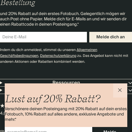
Bestellung
und 20% Rabatt auf dein erstes Fotobuch. Gelegentlich mögen wir
auch Post ohne Papier. Melde dich für E-Mails an und wir senden dir
einen Rabattcode in deinen Posteingang.*
Melde dich an
Indem du dich anmeldest, stimmst du unseren
Allgemeinen
Geschäftsbedingungen
,
Datenschutzerklärung
zu. Das Angebot kann nicht mit
anderen Aktionen oder Rabatten kombiniert werden.
Ressourcen
Unternehmen
Lust auf 20% Rabatt?
Verschönere deinen Posteingang mit 20% Rabatt auf dein erstes
4,0 Sterne
Über 11.000 Bewertungen
Fotobuch, 10% Rabatt auf alles andere, exklusive Angebote und
mehr.*