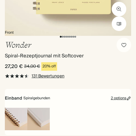
Front
Wonder
Spiral-Rezeptjournal mit Softcover
27,20 €
34,00 €
20% off
131 Bewertungen
Einband
Spiralgebunden
2 options
Spiralgebunden
Hardcover