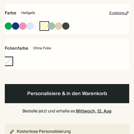
Farbe
Hellgelb
9 options
Racing
Oxford-
Fuchsie
Babyblau
Creme
Hellgelb
Gedecktes
Beige
Anthrazit
Green
Blau
Salbei
Folienfarbe
Ohne Folie
Ohne
Folie
Personalisiere & in den Warenkorb
Bestelle jetzt und erhalte es
Mittwoch, 12. Aug
Kostenlose Personalisierung