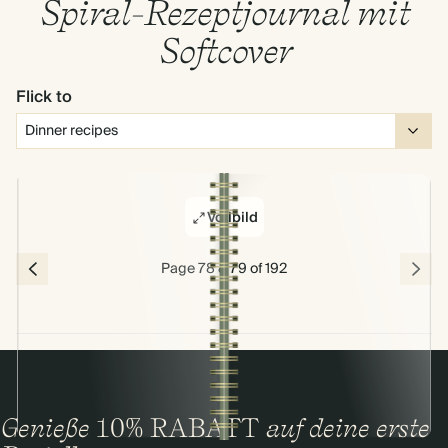
Spiral-Rezeptjournal mit
Softcover
Flick to
Vollbild
Page 78 & 79 of 192
Genieße
10% RABATT
auf deine erste