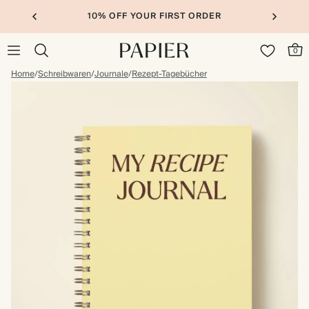
10% OFF YOUR FIRST ORDER
0
Home
/
Schreibwaren
/
Journale
/
Rezept-Tagebücher