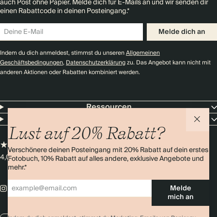
auch Post ohne Papier. Melde dich für E-Mails an und wir senden dir
einen Rabattcode in deinen Posteingang.*
Melde dich an
Indem du dich anmeldest, stimmst du unseren
Allgemeinen
Geschäftsbedingungen
,
Datenschutzerklärung
zu. Das Angebot kann nicht mit
anderen Aktionen oder Rabatten kombiniert werden.
Ressourcen
Unternehmen
Lust auf 20% Rabatt?
Verschönere deinen Posteingang mit 20% Rabatt auf dein erstes
4,0 Sterne
Über 11.000 Bewertungen
Fotobuch, 10% Rabatt auf alles andere, exklusive Angebote und
mehr.*
Melde
mich an