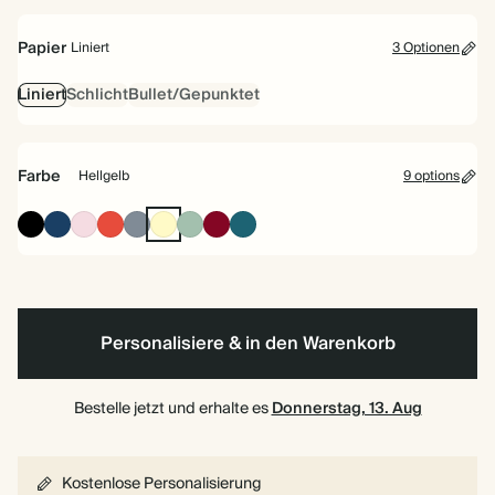
Papier
Liniert
3 Optionen
Liniert
Schlicht
Bullet/Gepunktet
Farbe
Hellgelb
9 options
Tintenschwarz
Marineblau
Rosa
Kirschrot
Grau
Hellgelb
Gedecktes
Bordeaux
Vintage
Salbei
Blau
Personalisiere & in den Warenkorb
Bestelle jetzt und erhalte es
Donnerstag, 13. Aug
Kostenlose Personalisierung