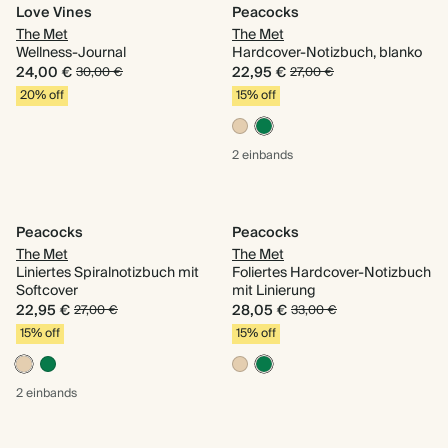
Love Vines
Peacocks
The Met
The Met
Wellness-Journal
Hardcover-Notizbuch, blanko
24,00 €
22,95 €
30,00 €
27,00 €
20% off
15% off
2 einbands
Peacocks
Peacocks
The Met
The Met
Liniertes Spiralnotizbuch mit
Foliertes Hardcover-Notizbuch
Softcover
mit Linierung
22,95 €
28,05 €
27,00 €
33,00 €
15% off
15% off
2 einbands