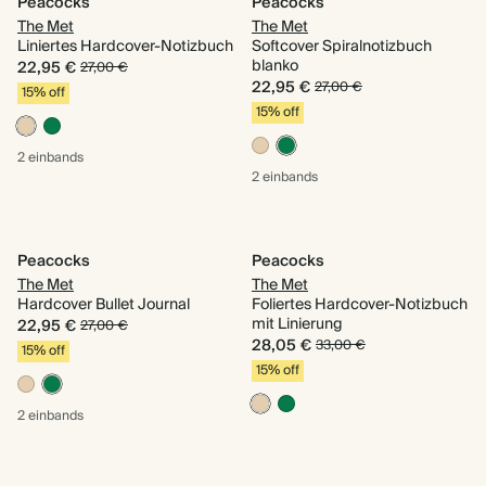
Peacocks
Peacocks
The Met
The Met
Liniertes Hardcover-Notizbuch
Softcover Spiralnotizbuch
blanko
22,95 €
27,00 €
22,95 €
27,00 €
15% off
15% off
2 einbands
2 einbands
Peacocks
Peacocks
The Met
The Met
Hardcover Bullet Journal
Foliertes Hardcover-Notizbuch
mit Linierung
22,95 €
27,00 €
28,05 €
33,00 €
15% off
15% off
2 einbands