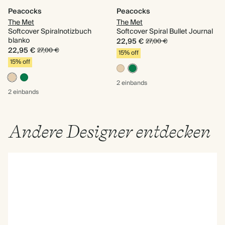
Peacocks
Peacocks
The Met
The Met
Softcover Spiralnotizbuch
Softcover Spiral Bullet Journal
blanko
22,95 €
27,00 €
22,95 €
27,00 €
15% off
15% off
2 einbands
2 einbands
Andere Designer entdecken