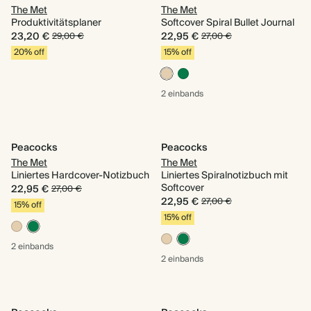
The Met
The Met
Produktivitätsplaner
Softcover Spiral Bullet Journal
23,20 €
22,95 €
29,00 €
27,00 €
20% off
15% off
2 einbands
Peacocks
Peacocks
The Met
The Met
Liniertes Hardcover-Notizbuch
Liniertes Spiralnotizbuch mit
Softcover
22,95 €
27,00 €
22,95 €
27,00 €
15% off
15% off
2 einbands
2 einbands