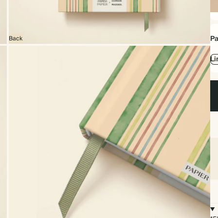
Ha
Pa
Back
Li