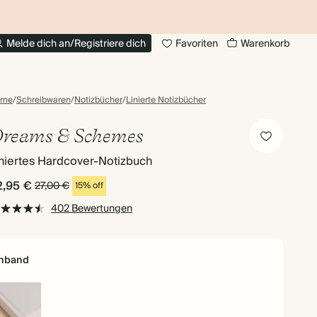
BIS ZU 30% RABATT AUF FOTOBÜCHER
20
Melde dich an/Registriere dich
Favoriten
Warenkorb
ome
/
Schreibwaren
/
Notizbücher
/
Linierte Notizbücher
reams & Schemes
niertes Hardcover-Notizbuch
2,95 €
27,00 €
15% off
402 Bewertungen
inband