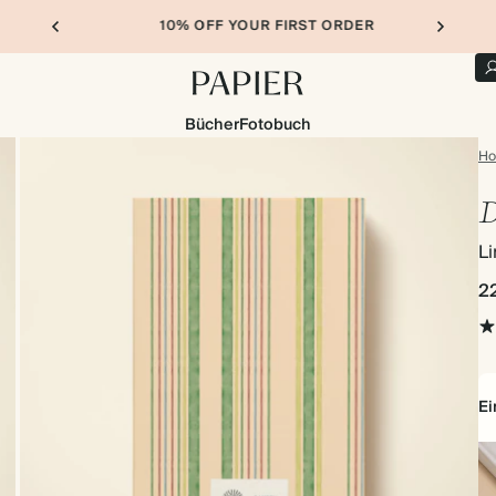
10% OFF YOUR FIRST ORDER
Bücher
Fotobuch
H
D
Li
2
E