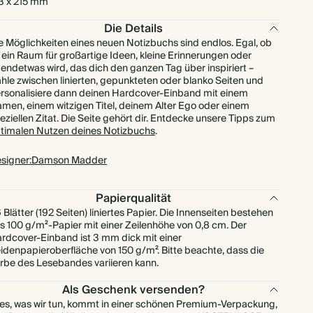
3 x 215 mm
Die Details
e Möglichkeiten eines neuen Notizbuchs sind endlos. Egal, ob
 ein Raum für großartige Ideen, kleine Erinnerungen oder
gendetwas wird, das dich den ganzen Tag über inspiriert –
hle zwischen linierten, gepunkteten oder blanko Seiten und
rsonalisiere dann deinen Hardcover-Einband mit einem
men, einem witzigen Titel, deinem Alter Ego oder einem
eziellen Zitat. Die Seite gehört dir. Entdecke unsere Tipps zum
timalen Nutzen deines Notizbuchs
.
signer:Damson Madder
Papierqualität
 Blätter (192 Seiten) liniertes Papier. Die Innenseiten bestehen
s 100 g/m²-Papier mit einer Zeilenhöhe von 0,8 cm. Der
rdcover-Einband ist 3 mm dick mit einer
idenpapieroberfläche von 150 g/m². Bitte beachte, dass die
rbe des Lesebandes variieren kann.
Als Geschenk versenden?
les, was wir tun, kommt in einer schönen Premium-Verpackung,