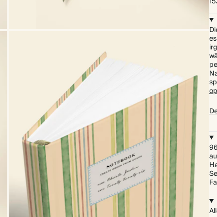
15
Di
es
ir
wä
pe
Na
sp
op
De
96
au
Ha
Se
Fa
Al