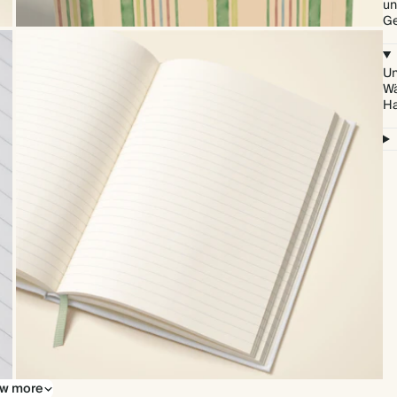
un
Ge
Un
Wä
Ha
w more