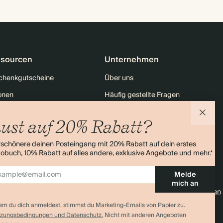
sourcen
Unternehmen
chenkgutscheine
Über uns
onen
Häufig gestellte Fragen
tt für Studierende & Absolventen
Nachhaltigkeit
ust auf 20% Rabatt?
Rabatt auf deine erste Bestellung
Kontakt
rschönere deinen Posteingang mit 20% Rabatt auf dein erstes
enübersicht
Versand
obuch, 10% Rabatt auf alles andere, exklusive Angebote und mehr.*
Retouren
Melde
mich an
4,0 Sterne
Über 11.000 Bewertungen
em du dich anmeldest, stimmst du Marketing-Emails von Papier zu.
zungsbedingungen und Datenschutz.
Nicht mit anderen Angeboten