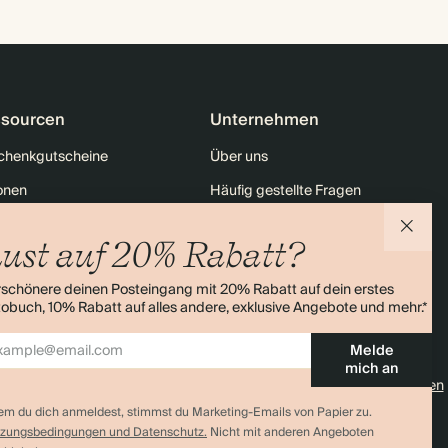
sourcen
Unternehmen
chenkgutscheine
Über uns
onen
Häufig gestellte Fragen
tt für Studierende & Absolventen
Nachhaltigkeit
ust auf 20% Rabatt?
Rabatt auf deine erste Bestellung
Kontakt
rschönere deinen Posteingang mit 20% Rabatt auf dein erstes
enübersicht
Versand
obuch, 10% Rabatt auf alles andere, exklusive Angebote und mehr.*
Retouren
Melde
mich an
4,0 Sterne
Über 11.000 Bewertungen
em du dich anmeldest, stimmst du Marketing-Emails von Papier zu.
zungsbedingungen und Datenschutz.
Nicht mit anderen Angeboten