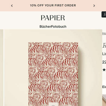
10% OFF YOUR FIRST ORDER
Bücher
Fotobuch
H
R
Li
2
E