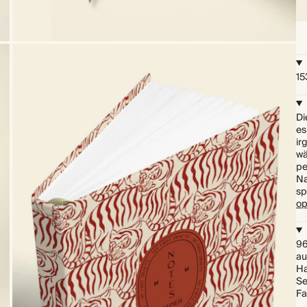
15
Di
es
ir
wä
pe
Na
sp
op
96
au
Ha
Se
Fa