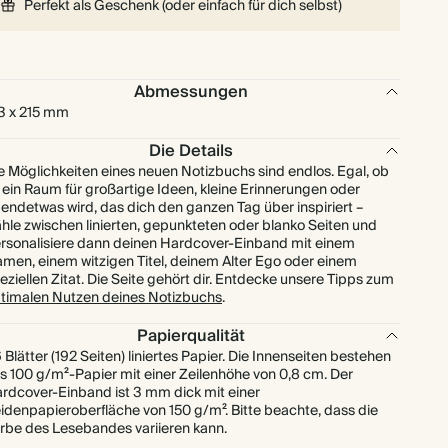
Perfekt als Geschenk (oder einfach für dich selbst)
Abmessungen
3 x 215 mm
Die Details
e Möglichkeiten eines neuen Notizbuchs sind endlos. Egal, ob
 ein Raum für großartige Ideen, kleine Erinnerungen oder
gendetwas wird, das dich den ganzen Tag über inspiriert –
hle zwischen linierten, gepunkteten oder blanko Seiten und
rsonalisiere dann deinen Hardcover-Einband mit einem
men, einem witzigen Titel, deinem Alter Ego oder einem
eziellen Zitat. Die Seite gehört dir. Entdecke unsere Tipps zum
timalen Nutzen deines Notizbuchs
.
Papierqualität
 Blätter (192 Seiten) liniertes Papier. Die Innenseiten bestehen
s 100 g/m²-Papier mit einer Zeilenhöhe von 0,8 cm. Der
rdcover-Einband ist 3 mm dick mit einer
idenpapieroberfläche von 150 g/m². Bitte beachte, dass die
rbe des Lesebandes variieren kann.