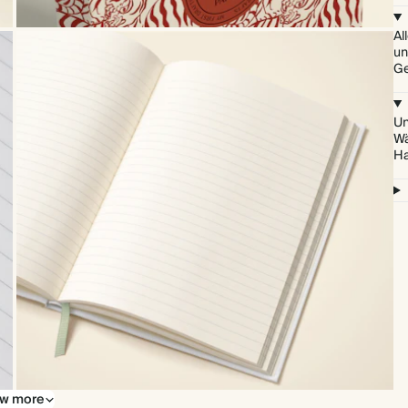
Al
un
Ge
Un
Wä
Ha
w more