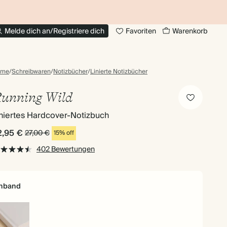
BIS ZU 30% RABATT AUF FOTOBÜCHER
20
Melde dich an/Registriere dich
Favoriten
Warenkorb
ome
/
Schreibwaren
/
Notizbücher
/
Linierte Notizbücher
unning Wild
niertes Hardcover-Notizbuch
2,95 €
27,00 €
15% off
402 Bewertungen
inband