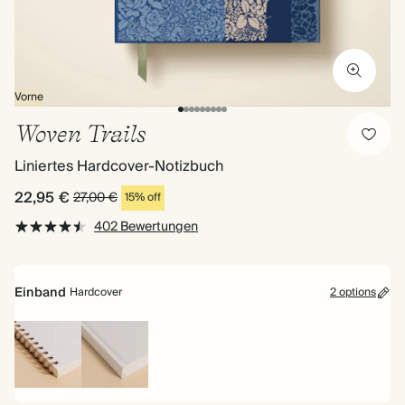
Vorne
Woven Trails
Liniertes Hardcover-Notizbuch
22,95 €
27,00 €
15% off
402 Bewertungen
Einband
Hardcover
2 options
Spiralgebunden
Hardcover