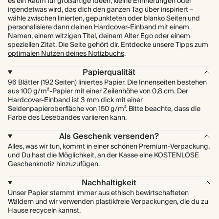
es ein Raum für großartige Ideen, kleine Erinnerungen oder
irgendetwas wird, das dich den ganzen Tag über inspiriert –
wähle zwischen linierten, gepunkteten oder blanko Seiten und
personalisiere dann deinen Hardcover-Einband mit einem
Namen, einem witzigen Titel, deinem Alter Ego oder einem
speziellen Zitat. Die Seite gehört dir. Entdecke unsere Tipps zum
optimalen Nutzen deines Notizbuchs
.
Papierqualität
96 Blätter (192 Seiten) liniertes Papier. Die Innenseiten bestehen
aus 100 g/m²-Papier mit einer Zeilenhöhe von 0,8 cm. Der
Hardcover-Einband ist 3 mm dick mit einer
Seidenpapieroberfläche von 150 g/m². Bitte beachte, dass die
Farbe des Lesebandes variieren kann.
Als Geschenk versenden?
Alles, was wir tun, kommt in einer schönen Premium-Verpackung,
und Du hast die Möglichkeit, an der Kasse eine KOSTENLOSE
Geschenknotiz hinzuzufügen.
Nachhaltigkeit
Unser Papier stammt immer aus ethisch bewirtschafteten
Wäldern und wir verwenden plastikfreie Verpackungen, die du zu
Hause recyceln kannst.