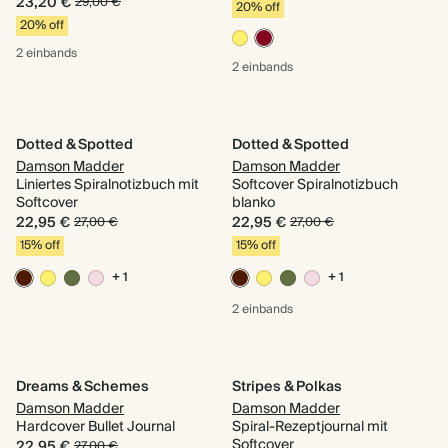
23,20 €
29,00 €
20% off
20% off
2 einbands
2 einbands
Dotted & Spotted
Dotted & Spotted
Damson Madder
Damson Madder
Liniertes Spiralnotizbuch mit
Softcover Spiralnotizbuch
Softcover
blanko
22,95 €
22,95 €
27,00 €
27,00 €
15% off
15% off
+ 1
+ 1
2 einbands
Dreams & Schemes
Stripes & Polkas
Damson Madder
Damson Madder
Hardcover Bullet Journal
Spiral-Rezeptjournal mit
Softcover
22,95 €
27,00 €