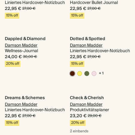
Liniertes Hardcover-Notizbuch
Hardcover Bullet Journal
22,95 €
22,95 €
27,00 €
27,00 €
15% off
15% off
Dappled & Diamond
Dotted & Spotted
Damson Madder
Damson Madder
Wellness-Journal
Liniertes Hardcover-Notizbuch
24,00 €
22,95 €
30,00 €
27,00 €
20% off
15% off
+ 1
Dreams & Schemes
Check & Cherish
Damson Madder
Damson Madder
Liniertes Hardcover-Notizbuch
Produktivitätsplaner
22,95 €
23,20 €
27,00 €
29,00 €
15% off
20% off
2 einbands