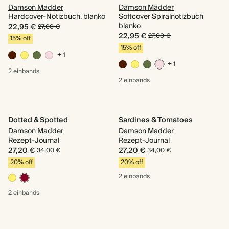
Damson Madder
Damson Madder
Hardcover-Notizbuch, blanko
Softcover Spiralnotizbuch
blanko
22,95 €
27,00 €
22,95 €
27,00 €
15% off
15% off
+ 1
+ 1
2 einbands
2 einbands
Dotted & Spotted
Sardines & Tomatoes
Damson Madder
Damson Madder
Rezept-Journal
Rezept-Journal
27,20 €
27,20 €
34,00 €
34,00 €
20% off
20% off
2 einbands
2 einbands