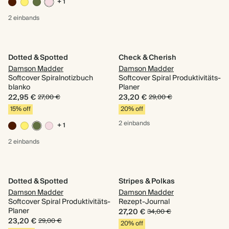
+ 1
2 einbands
Dotted & Spotted
Check & Cherish
Damson Madder
Damson Madder
Softcover Spiralnotizbuch
Softcover Spiral Produktivitäts-
blanko
Planer
22,95 €
23,20 €
27,00 €
29,00 €
15% off
20% off
2 einbands
+ 1
2 einbands
Dotted & Spotted
Stripes & Polkas
Damson Madder
Damson Madder
Softcover Spiral Produktivitäts-
Rezept-Journal
Planer
27,20 €
34,00 €
23,20 €
29,00 €
20% off