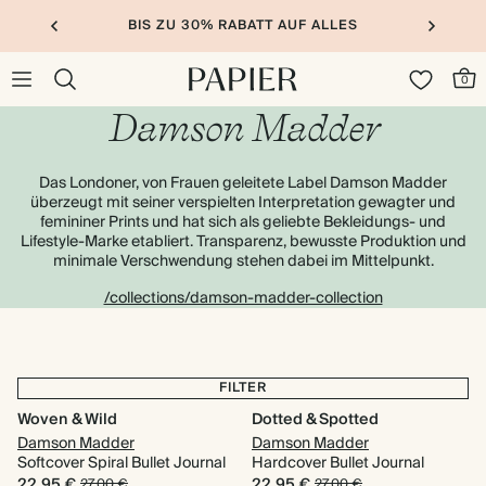
BIS ZU 30% RABATT AUF ALLES
0
Damson Madder
Das Londoner, von Frauen geleitete Label Damson Madder
überzeugt mit seiner verspielten Interpretation gewagter und
femininer Prints und hat sich als geliebte Bekleidungs- und
Lifestyle-Marke etabliert. Transparenz, bewusste Produktion und
minimale Verschwendung stehen dabei im Mittelpunkt.
/collections/damson-madder-collection
FILTER
Woven & Wild
Dotted & Spotted
Damson Madder
Damson Madder
Softcover Spiral Bullet Journal
Hardcover Bullet Journal
22,95 €
22,95 €
27,00 €
27,00 €