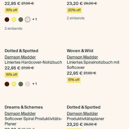
22,95 €
23,20 €
27,00 €
29,00 €
15% off
20% off
2 einbands
+ 1
2 einbands
Dotted & Spotted
Woven & Wild
Damson Madder
Damson Madder
Liniertes Hardcover-Notizbuch
Liniertes Spiralnotizbuch mit
Softcover
22,95 €
27,00 €
22,95 €
27,00 €
15% off
15% off
+ 1
Dreams & Schemes
Dotted & Spotted
Damson Madder
Damson Madder
Softcover Spiral Produktivitäts-
Produktivitätsplaner
Planer
23,20 €
29,00 €