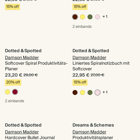
15% off
15% off
+ 1
2 einbands
Dotted & Spotted
Dotted & Spotted
Damson Madder
Damson Madder
Softcover Spiral Produktivitäts-
Liniertes Spiralnotizbuch mit
Planer
Softcover
23,20 €
22,95 €
29,00 €
27,00 €
20% off
15% off
+ 1
2 einbands
Dotted & Spotted
Dreams & Schemes
Damson Madder
Damson Madder
Hardcover Bullet Journal
Produktivitätsplaner