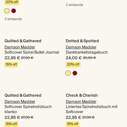
20% off
2 einbands
2 einbands
Quilted & Gathered
Dotted & Spotted
Damson Madder
Damson Madder
Softcover Spiral Bullet Journal
Dankbarkeitstagebuch
22,95 €
24,00 €
27,00 €
30,00 €
15% off
20% off
Quilted & Gathered
Check & Cherish
Damson Madder
Damson Madder
Softcover Spiralnotizbuch
Liniertes Spiralnotizbuch mit
blanko
Softcover
22,95 €
22,95 €
27,00 €
27,00 €
15% off
15% off