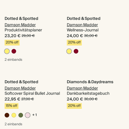
Dotted & Spotted
Dotted & Spotted
Damson Madder
Damson Madder
Produktivitätsplaner
Wellness-Journal
23,20 €
24,00 €
29,00 €
30,00 €
20% off
20% off
2 einbands
Dotted & Spotted
Diamonds & Daydreams
Damson Madder
Damson Madder
Softcover Spiral Bullet Journal
Dankbarkeitstagebuch
22,95 €
24,00 €
27,00 €
30,00 €
15% off
20% off
+ 1
2 einbands