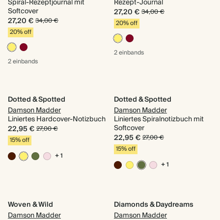
Spiral-Rezeptjournal mit
Rezept-Journal
Softcover
27,20 €
34,00 €
27,20 €
34,00 €
20% off
20% off
2 einbands
2 einbands
Dotted & Spotted
Dotted & Spotted
Damson Madder
Damson Madder
Liniertes Hardcover-Notizbuch
Liniertes Spiralnotizbuch mit
Softcover
22,95 €
27,00 €
22,95 €
27,00 €
15% off
15% off
+ 1
+ 1
Woven & Wild
Diamonds & Daydreams
Damson Madder
Damson Madder