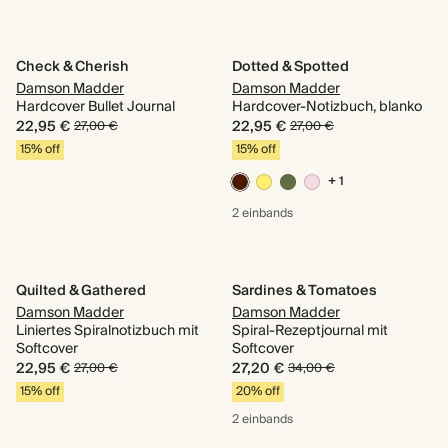
Check & Cherish
Dotted & Spotted
Damson Madder
Damson Madder
Hardcover Bullet Journal
Hardcover-Notizbuch, blanko
22,95 €
22,95 €
27,00 €
27,00 €
15% off
15% off
+ 1
2 einbands
Quilted & Gathered
Sardines & Tomatoes
Damson Madder
Damson Madder
Liniertes Spiralnotizbuch mit
Spiral-Rezeptjournal mit
Softcover
Softcover
22,95 €
27,20 €
27,00 €
34,00 €
15% off
20% off
2 einbands